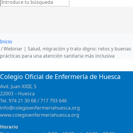
Inicio
Webinar | Salud, migración y trato digno: retos y buenas
prácticas para una atención sanitaria más inclusiva
Colegio Oficial de Enfermería de Huesca
Avd. Juan XXIII, 5
22003 – Huesca
Tel. 974 21 30 68 / 717 793 646
info@colegioenfermeriahuesca.org
www.colegioenfermeríahuesca.org
Horario