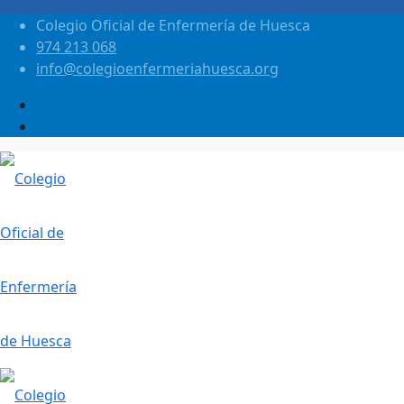
Colegio Oficial de Enfermería de Huesca
974 213 068
info@colegioenfermeriahuesca.org