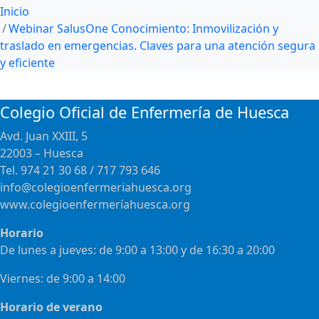
Inicio
Webinar SalusOne Conocimiento: Inmovilización y
traslado en emergencias. Claves para una atención segura
y eficiente
Colegio Oficial de Enfermería de Huesca
Avd. Juan XXIII, 5
22003 – Huesca
Tel. 974 21 30 68 / 717 793 646
info@colegioenfermeriahuesca.org
www.colegioenfermeríahuesca.org
Horario
De lunes a jueves: de 9:00 a 13:00 y de 16:30 a 20:00
Viernes: de 9:00 a 14:00
Horario de verano