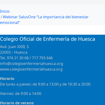
Inicio
Webinar SalusOne “La importancia del bienestar
emocional”
Colegio Oficial de Enfermería de Huesca
Avd. Juan XXIII, 5
22003 – Huesca
Tel. 974 21 30 68 / 717 793 646
info@colegioenfermeriahuesca.org
www.colegioenfermeríahuesca.org
Horario
De lunes a jueves: de 9:00 a 13:00 y de 16:30 a 20:00
Viernes: de 9:00 a 14:00
Horario de verano