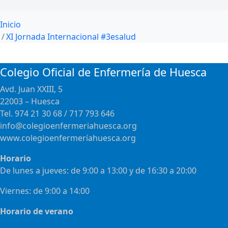
Inicio
XI Jornada Internacional #3esalud
Colegio Oficial de Enfermería de Huesca
Avd. Juan XXIII, 5
22003 – Huesca
Tel. 974 21 30 68 / 717 793 646
info@colegioenfermeriahuesca.org
www.colegioenfermeríahuesca.org
Horario
De lunes a jueves: de 9:00 a 13:00 y de 16:30 a 20:00
Viernes: de 9:00 a 14:00
Horario de verano