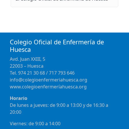
Colegio Oficial de Enfermería de
Huesca
Avd. Juan XXIII, 5
22003 – Huesca
Tel. 974 21 30 68 / 717 793 646
info@colegioenfermeriahuesca.org
www.colegioenfermeríahuesca.org
Horario
De lunes a jueves: de 9:00 a 13:00 y de 16:30 a
20:00
Viernes: de 9:00 a 14:00