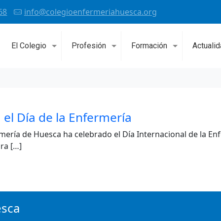
68
info@colegioenfermeriahuesca.org
El Colegio
Profesión
Formación
Actuali
 el Día de la Enfermería
rmería de Huesca ha celebrado el Día Internacional de la En
ra […]
esca