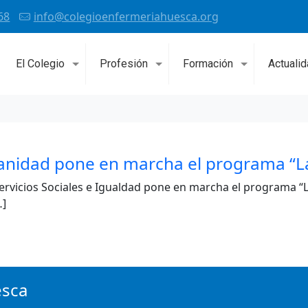
68
info@colegioenfermeriahuesca.org
El Colegio
Profesión
Formación
Actuali
Sanidad pone en marcha el programa “La
Servicios Sociales e Igualdad pone en marcha el programa “
…]
esca