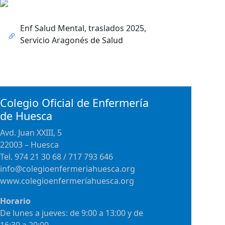
Enf Salud Mental, traslados 2025,
Servicio Aragonés de Salud
Colegio Oficial de Enfermería
de Huesca
Avd. Juan XXIII, 5
22003 – Huesca
Tel. 974 21 30 68 / 717 793 646
info@colegioenfermeriahuesca.org
www.colegioenfermeríahuesca.org
Horario
De lunes a jueves: de 9:00 a 13:00 y de