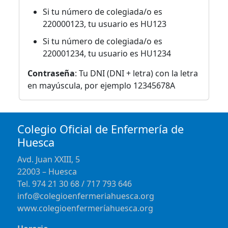
Si tu número de colegiada/o es
220000123, tu usuario es HU123
Si tu número de colegiada/o es
220001234, tu usuario es HU1234
Contraseña
: Tu DNI (DNI + letra) con la letra
en mayúscula, por ejemplo 12345678A
Colegio Oficial de Enfermería de
Huesca
Avd. Juan XXIII, 5
22003 – Huesca
Tel. 974 21 30 68 / 717 793 646
info@colegioenfermeriahuesca.org
www.colegioenfermeríahuesca.org