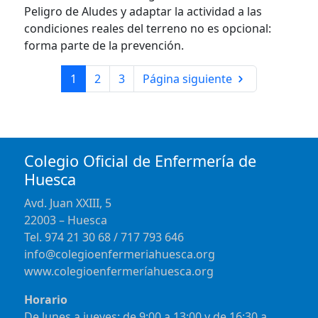
Peligro de Aludes y adaptar la actividad a las
condiciones reales del terreno no es opcional:
forma parte de la prevención.
1
2
3
Página siguiente
Colegio Oficial de Enfermería de
Huesca
Avd. Juan XXIII, 5
22003 – Huesca
Tel. 974 21 30 68 / 717 793 646
info@colegioenfermeriahuesca.org
www.colegioenfermeríahuesca.org
Horario
De lunes a jueves: de 9:00 a 13:00 y de 16:30 a