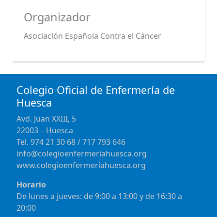
Organizador
Asociación Española Contra el Cáncer
Colegio Oficial de Enfermería de
Huesca
Avd. Juan XXIII, 5
22003 – Huesca
Tel. 974 21 30 68 / 717 793 646
info@colegioenfermeriahuesca.org
www.colegioenfermeríahuesca.org
Horario
De lunes a jueves: de 9:00 a 13:00 y de 16:30 a
20:00