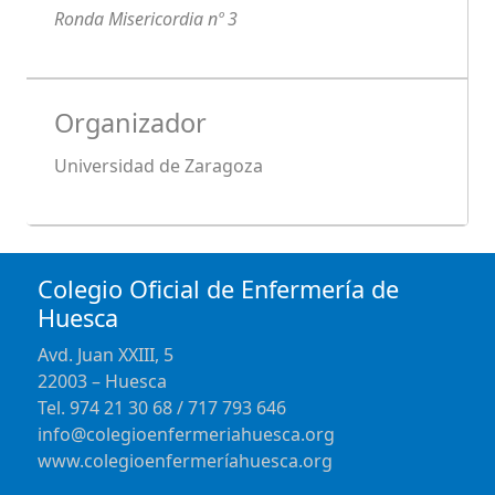
Ronda Misericordia nº 3
Organizador
Universidad de Zaragoza
Colegio Oficial de Enfermería de
Huesca
Avd. Juan XXIII, 5
22003 – Huesca
Tel. 974 21 30 68 / 717 793 646
info@colegioenfermeriahuesca.org
www.colegioenfermeríahuesca.org