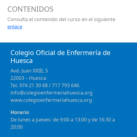
CONTENIDOS
Consulta el contenido del curso en el siguiente
enlace
Colegio Oficial de Enfermería de
Huesca
Avd. Juan XXIII, 5
22003 – Huesca
Tel. 974 21 30 68 / 717 793 646
info@colegioenfermeriahuesca.org
www.colegioenfermeríahuesca.org
Horario
De lunes a jueves: de 9:00 a 13:00 y de 16:30 a
20:00