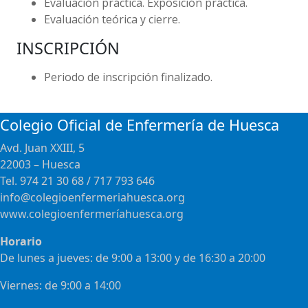
Evaluación práctica. Exposición práctica.
Evaluación teórica y cierre.
INSCRIPCIÓN
Periodo de inscripción finalizado.
Colegio Oficial de Enfermería de Huesca
Avd. Juan XXIII, 5
22003 – Huesca
Tel. 974 21 30 68 / 717 793 646
info@colegioenfermeriahuesca.org
www.colegioenfermeríahuesca.org
Horario
De lunes a jueves: de 9:00 a 13:00 y de 16:30 a 20:00
Viernes: de 9:00 a 14:00