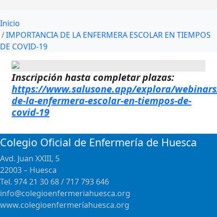
Inicio
IMPORTANCIA DE LA ENFERMERA ESCOLAR EN TIEMPOS
DE COVID-19
Inscripción hasta completar plazas:
https://www.salusone.app/explora/webinars
de-la-enfermera-escolar-en-tiempos-de-
covid-19
Colegio Oficial de Enfermería de Huesca
Avd. Juan XXIII, 5
22003 – Huesca
Tel. 974 21 30 68 / 717 793 646
info@colegioenfermeriahuesca.org
www.colegioenfermeríahuesca.org