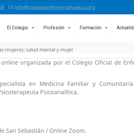
68
info@colegioenfermeriahuesca.org
El Colegio
Profesión
Formación
Actuali
as mujeres; salud mental y mujer
u online organizada por el Colegio Oficial de En
specialista en Medicina Familiar y Comunitari
 Psicoterapeuta Psicoanalítica.
de San Sebastián / Online Zoom.