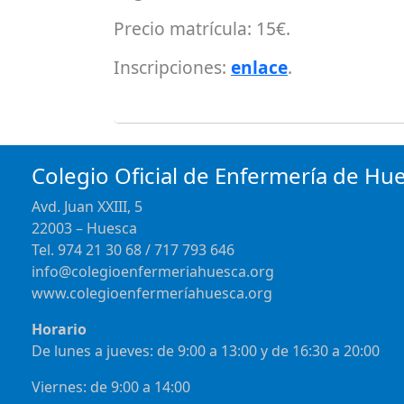
Precio matrícula: 15€.
Inscripciones:
enlace
.
Colegio Oficial de Enfermería de Hu
Avd. Juan XXIII, 5
22003 – Huesca
Tel. 974 21 30 68 / 717 793 646
info@colegioenfermeriahuesca.org
www.colegioenfermeríahuesca.org
Horario
De lunes a jueves: de 9:00 a 13:00 y de 16:30 a 20:00
Viernes: de 9:00 a 14:00