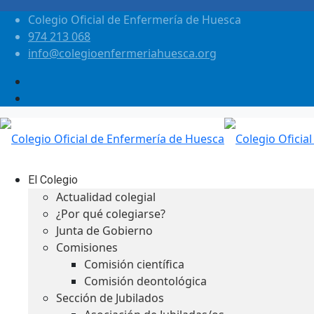
Colegio Oficial de Enfermería de Huesca
974 213 068
info@colegioenfermeriahuesca.org
El Colegio
Actualidad colegial
¿Por qué colegiarse?
Junta de Gobierno
Comisiones
Comisión científica
Comisión deontológica
Sección de Jubilados