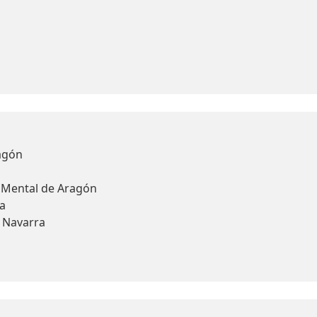
agón
d Mental de Aragón
a
y Navarra