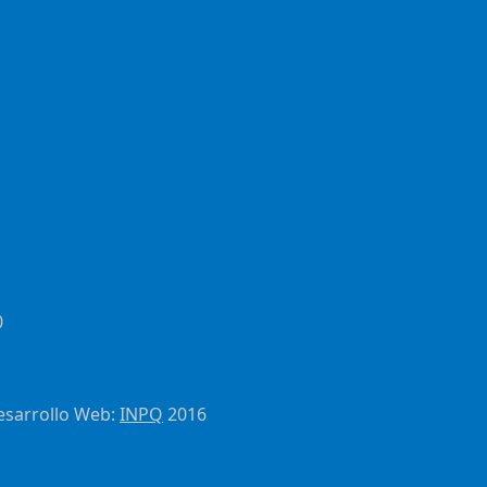
0
esarrollo Web:
INPQ
2016