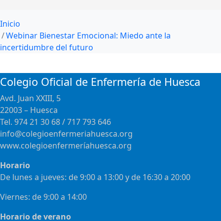
Inicio
Webinar Bienestar Emocional: Miedo ante la
incertidumbre del futuro
Colegio Oficial de Enfermería de Huesca
Avd. Juan XXIII, 5
22003 – Huesca
Tel. 974 21 30 68 / 717 793 646
info@colegioenfermeriahuesca.org
www.colegioenfermeríahuesca.org
Horario
De lunes a jueves: de 9:00 a 13:00 y de 16:30 a 20:00
Viernes: de 9:00 a 14:00
Horario de verano