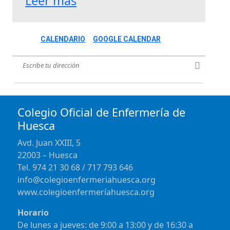
Leer más
CALENDARIO
GOOGLE CALENDAR
Colegio Oficial de Enfermería de
Huesca
Avd. Juan XXIII, 5
22003 – Huesca
Tel. 974 21 30 68 / 717 793 646
info@colegioenfermeriahuesca.org
www.colegioenfermeríahuesca.org
Horario
De lunes a jueves: de 9:00 a 13:00 y de 16:30 a