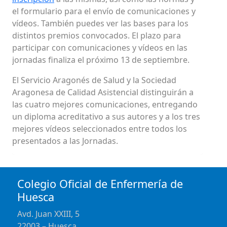
el formulario para el envío de comunicaciones y
vídeos. También puedes ver las bases para los
distintos premios convocados. El plazo para
participar con comunicaciones y vídeos en las
jornadas finaliza el próximo 13 de septiembre.
El Servicio Aragonés de Salud y la Sociedad
Aragonesa de Calidad Asistencial distinguirán a
las cuatro mejores comunicaciones, entregando
un diploma acreditativo a sus autores y a los tres
mejores vídeos seleccionados entre todos los
presentados a las Jornadas.
Colegio Oficial de Enfermería de
Huesca
Avd. Juan XXIII, 5
22003 – Huesca