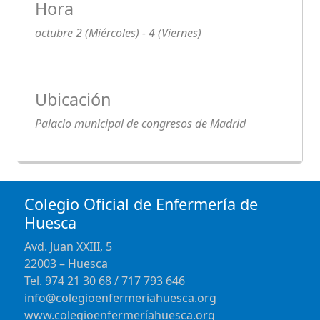
Hora
octubre 2 (Miércoles) - 4 (Viernes)
Ubicación
Palacio municipal de congresos de Madrid
Colegio Oficial de Enfermería de
Huesca
Avd. Juan XXIII, 5
22003 – Huesca
Tel. 974 21 30 68 / 717 793 646
info@colegioenfermeriahuesca.org
www.colegioenfermeríahuesca.org