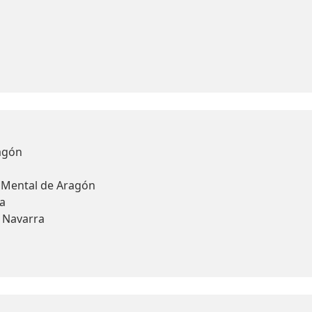
agón
d Mental de Aragón
a
y Navarra