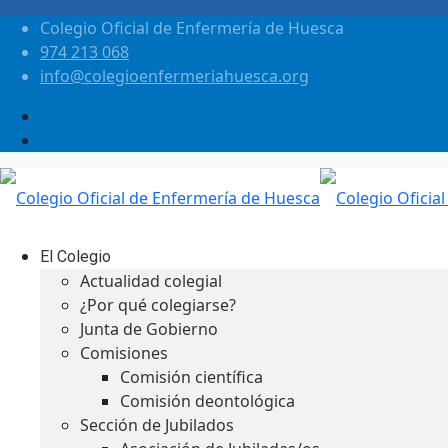
Colegio Oficial de Enfermería de Huesca
974 213 068
info@colegioenfermeriahuesca.org
El Colegio
Actualidad colegial
¿Por qué colegiarse?
Junta de Gobierno
Comisiones
Comisión científica
Comisión deontológica
Sección de Jubilados