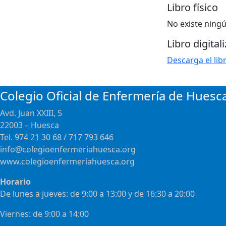
Libro físico
No existe ning
Libro digital
Descarga el lib
Colegio Oficial de Enfermería de Huesc
Avd. Juan XXIII, 5
22003 – Huesca
Tel. 974 21 30 68 / 717 793 646
info@colegioenfermeriahuesca.org
www.colegioenfermeríahuesca.org
Horario
De lunes a jueves: de 9:00 a 13:00 y de 16:30 a 20:00
Viernes: de 9:00 a 14:00