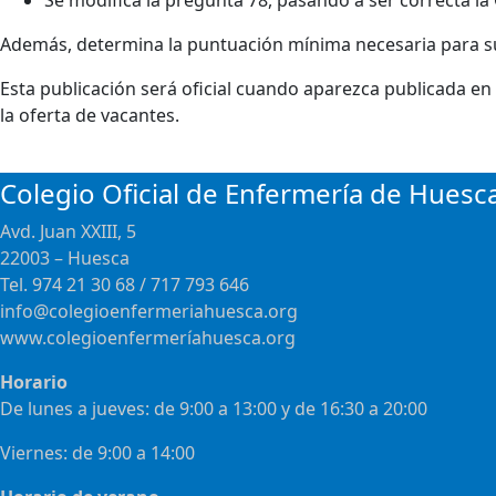
Se modifica la pregunta 78, pasando a ser correcta la
Además, determina la puntuación mínima necesaria para supe
Esta publicación será oficial cuando aparezca publicada en e
la oferta de vacantes.
Colegio Oficial de Enfermería de Huesc
Avd. Juan XXIII, 5
22003 – Huesca
Tel. 974 21 30 68 / 717 793 646
info@colegioenfermeriahuesca.org
www.colegioenfermeríahuesca.org
Horario
De lunes a jueves: de 9:00 a 13:00 y de 16:30 a 20:00
Viernes: de 9:00 a 14:00