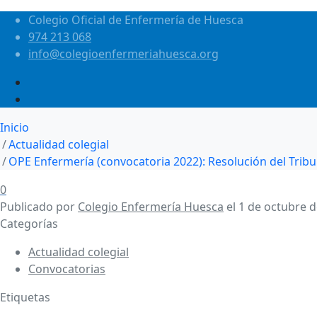
Colegio Oficial de Enfermería de Huesca
974 213 068
info@colegioenfermeriahuesca.org
Inicio
Actualidad colegial
OPE Enfermería (convocatoria 2022): Resolución del Tribu
0
Publicado por
Colegio Enfermería Huesca
el
1 de octubre 
Categorías
Actualidad colegial
Convocatorias
Etiquetas