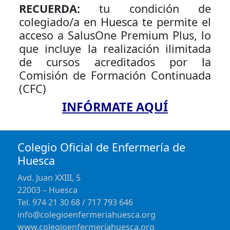
RECUERDA:
tu condición de
colegiado/a en Huesca te permite el
acceso a SalusOne Premium Plus, lo
que incluye la realización ilimitada
de cursos acreditados por la
Comisión de Formación Continuada
(CFC)
INFÓRMATE AQUÍ
Colegio Oficial de Enfermería de
Huesca
Avd. Juan XXIII, 5
22003 – Huesca
Tel. 974 21 30 68 / 717 793 646
info@colegioenfermeriahuesca.org
www.colegioenfermeríahuesca.org