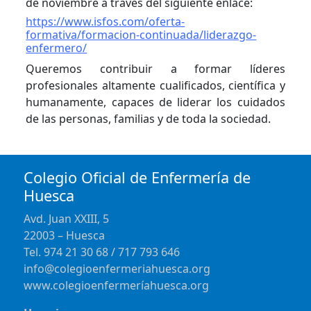
de noviembre a través del siguiente enlace:
https://www.isfos.com/oferta-
formativa/formacion-continuada/liderazgo-
enfermero/
Queremos contribuir a formar líderes
profesionales altamente cualificados, científica y
humanamente, capaces de liderar los cuidados
de las personas, familias y de toda la sociedad.
Colegio Oficial de Enfermería de
Huesca
Avd. Juan XXIII, 5
22003 – Huesca
Tel. 974 21 30 68 / 717 793 646
info@colegioenfermeriahuesca.org
www.colegioenfermeríahuesca.org