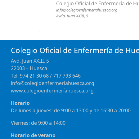
Colegio Oficial de Enfermería de H
info@colegioenfermeriahuesca.org
Avda. Juan XXIII, 5
Colegio Oficial de Enfermería de Hu
Avd. Juan XXIII, 5
22003 – Huesca
Tel. 974 21 30 68 / 717 793 646
info@colegioenfermeriahuesca.org
www.colegioenfermeríahuesca.org
Horario
De lunes a jueves: de 9:00 a 13:00 y de 16:30 a 20:00
Viernes: de 9:00 a 14:00
Horario de verano