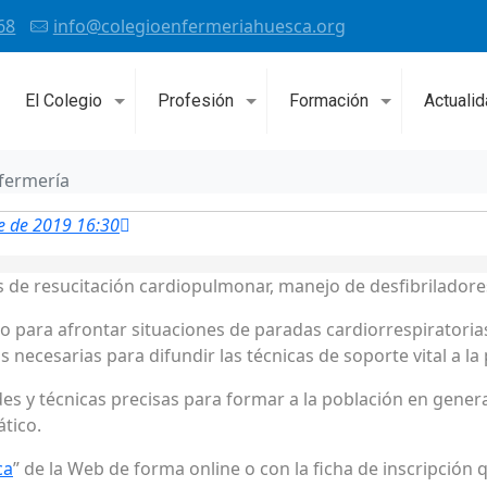
68
info@colegioenfermeriahuesca.org
El Colegio
Profesión
Formación
Actuali
nfermería
e de 2019 16:30
s de resucitación cardiopulmonar, manejo de desfibriladores
o para afrontar situaciones de paradas cardiorrespiratoria
necesarias para difundir las técnicas de soporte vital a la
es y técnicas precisas para formar a la población en general
tico.
ca
” de la Web de forma online o con la ficha de inscripción 