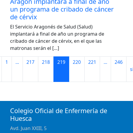
Aragón implantará a final de año
un programa de cribado de cáncer
de cérvix
El Servicio Aragonés de Salud (Salud)
implantará a final de año un programa de
cribado de cáncer de cérvix, en el que las
matronas serán el […]
1
...
217
218
219
220
221
...
246
s
Colegio Oficial de Enfermería de
Huesca
Avd. Juan XXIII, 5