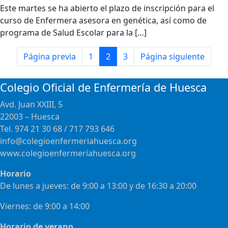
Este martes se ha abierto el plazo de inscripción para el
curso de Enfermera asesora en genética, así como de
programa de Salud Escolar para la […]
Página previa
1
2
3
Página siguiente
Colegio Oficial de Enfermería de Huesca
Avd. Juan XXIII, 5
22003 – Huesca
Tel. 974 21 30 68 / 717 793 646
info@colegioenfermeriahuesca.org
www.colegioenfermeríahuesca.org
Horario
De lunes a jueves: de 9:00 a 13:00 y de 16:30 a 20:00
Viernes: de 9:00 a 14:00
Horario de verano